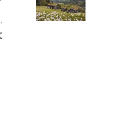
ik
er
ag