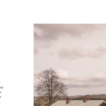
ene
er
r
.