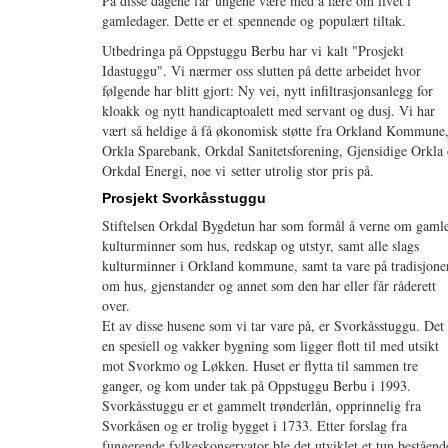
På disse dagene får ungene være med å lære om livet i
gamledager. Dette er et spennende og populært tiltak.
Utbedringa på Oppstuggu Berbu har vi kalt "Prosjekt
Idastuggu". Vi nærmer oss slutten på dette arbeidet hvor
følgende har blitt gjort: Ny vei, nytt infiltrasjonsanlegg for
kloakk og nytt handicaptoalett med servant og dusj. Vi har
vært så heldige å få økonomisk støtte fra Orkland Kommune
Orkla Sparebank, Orkdal Sanitetsforening, Gjensidige Orkla
Orkdal Energi, noe vi setter utrolig stor pris på.
Prosjekt Svorkåsstuggu
Stiftelsen Orkdal Bygdetun har som formål å verne om gaml
kulturminner som hus, redskap og utstyr, samt alle slags
kulturminner i Orkland kommune, samt ta vare på tradisjone
om hus, gjenstander og annet som den har eller får råderett
over.
Et av disse husene som vi tar vare på, er Svorkåsstuggu. Det 
en spesiell og vakker bygning som ligger flott til med utsikt
mot Svorkmo og Løkken. Huset er flytta til sammen tre
ganger, og kom under tak på Oppstuggu Berbu i 1993.
Svorkåsstuggu er et gammelt trønderlån, opprinnelig fra
Svorkåsen og er trolig bygget i 1733. Etter forslag fra
fungerende fylkeskonservator ble det utviklet et tun beståend