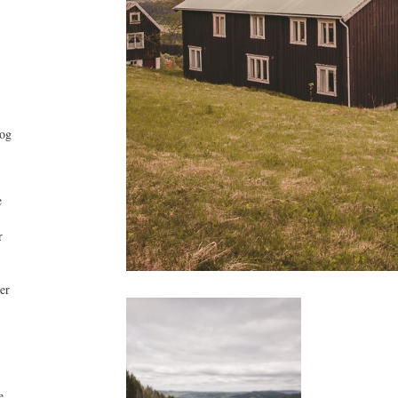
,
 og
e
r
er
e