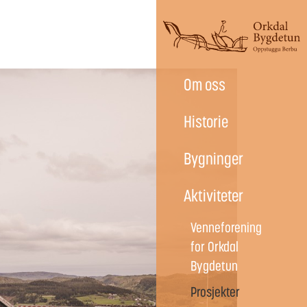
Om oss
Historie
Bygninger
Aktiviteter
Venneforening
for Orkdal
Bygdetun
Prosjekter